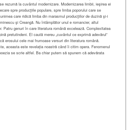
 se rezumă la cuvântul modernizare. Modernizarea limbii, ieşirea ei
ecare spre producţiile populare, spre limba poporului care se
 Junimea care ridică limba din marasmul producţiilor de duzină şi-i
Eminescu şi Creangă. Nu întâmplător unul e romancier, altul
tor. Patru genuri în care literatura română excelează. Complexitatea
pină pretutindeni. El caută mereu „cuvântul ce exprimă adevărul”
ică erosului cele mai frumoase versuri din literatura română.
, aceasta este revelația noastră când îi citim opera. Fenomenul
poezia se scrie altfel. Ba chiar putem să spunem că adevărata