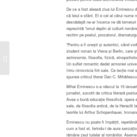
De ce a fost aleasă ziua lui Eminescu dr
că teiul e sfânt. El e cel al cărui nume n
desnădejdi ne-ar încerca ne dă temeiuri
reprezintă ''omul deplin al culturii româ
recitim pe poetul, prozatorul, dramaturgu
''Pentru a fi onești și autentici, când vo
student roman la Viena și Berlin, care șt
Sub patura
astronomie, filosofie, fizică, etnopsihol
de zapada
Un suflet romantic dedat armoniei univer
întru nimicnicia firii sale. Ce lecție mai
spunea criticul literar Dan C. Mihăilescu,
Mihai Eminescu s-a născut la 15 ianuarie
jurnalist, socotit de critica literară po
Avea o bună educație filosofică, opera sa
sale, de filosofia antică, de la Heraclit
teoriile lui Arthur Schopenhauer, Immanue
Eminescu nu poate fi împărțit, repetând
cum a fost el, ferindu-l de aura senza
rămâne zeul tutelar al românilor. Asemen