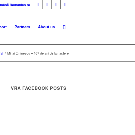
mână
Romanian
ro
ort
Partners
About us
al
/
Mihai Eminescu – 167 de ani de la naștere
VRA FACEBOOK POSTS