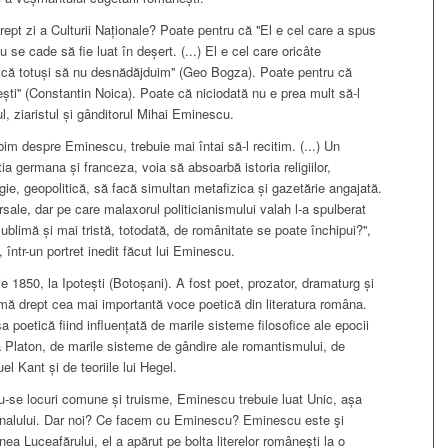
ept zi a Culturii Naționale? Poate pentru că ''El e cel care a spus
u se cade să fie luat în deșert. (...) El e cel care oricâte
 că totuși să nu desnădăjduim'' (Geo Bogza). Poate pentru că
nești'' (Constantin Noica). Poate că niciodată nu e prea mult să-l
l, ziaristul și gânditorul Mihai Eminescu.
rbim despre Eminescu, trebuie mai întai să-l recitim. (...) Un
ia germana și franceza, voia să absoarbă istoria religiilor,
ogie, geopolitică, să facă simultan metafizica și gazetărie angajată.
sale, dar pe care malaxorul politicianismului valah l-a spulberat
 sublimă și mai tristă, totodată, de românitate se poate închipui?'',
 într-un portret inedit făcut lui Eminescu.
 1850, la Ipotești (Botoșani). A fost poet, prozator, dramaturg și
stumă drept cea mai importantă voce poetică din literatura româna.
 poetică fiind influențată de marile sisteme filosofice ale epocii
 la Platon, de marile sisteme de gândire ale romantismului, de
l Kant și de teoriile lui Hegel.
u-se locuri comune și truisme, Eminescu trebuie luat Unic, așa
ționalului. Dar noi? Ce facem cu Eminescu? Eminescu este şi
ea Luceafărului, el a apărut pe bolta literelor româneşti la o