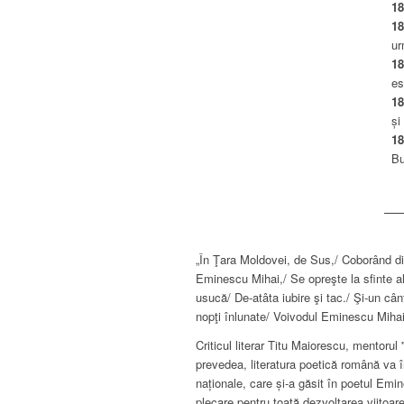
1
18
ur
18
es
18
și
1
Bu
„În Ţara Moldovei, de Sus,/ Coborând din
Eminescu Mihai,/ Se opreşte la sfinte al
usucă/ De-atâta iubire şi tac./ Şi-un câ
nopţi înlunate/ Voivodul Eminescu Mihai
Criticul literar Titu Maiorescu, mentorul
prevedea, literatura poetică română va î
naționale, care și-a găsit în poetul Emi
plecare pentru toată dezvoltarea viitoare