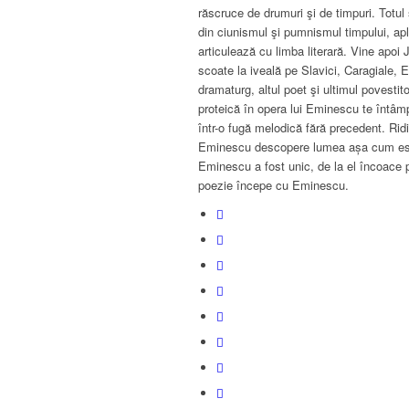
răscruce de drumuri şi de timpuri. Totul
din ciunismul şi pumnismul timpului, apl
articulează cu limba literară. Vine apoi
scoate la iveală pe Slavici, Caragiale, 
dramaturg, altul poet şi ultimul povesti
proteică în opera lui Eminescu te întâm
într-o fugă melodică fără precedent. Rid
Eminescu descopere lumea așa cum este
Eminescu a fost unic, de la el încoace 
poezie începe cu Eminescu.