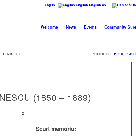
Log In
English
English
en
Ro
Welcome
News
Events
Community Supp
la naștere
You are here:
Home
/
Gener
NESCU (1850 – 1889)
Scurt memoriu: