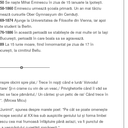
850
Se naște Mihai Eminescu în ziua de 15 ianuarie la Ipotești.
58-1860
Eminescu urmează școala primară. Un an mai târziu
mează cursurile Ober Gymnasyum din Cernăuți.
69-1874
Ajunge la Universitatea de Filosofie din Vienna, iar apoi
te student la Berlin.
76-1886
În această perioadă se stabilește de mai multe ori la Iași
 București, perioadă în care boala sa se agravează.
889
La 15 iunie moare, fiind înmormantat pe ziua de 17 în
curești, la cimitirul Bellu.
spre obcini spre plai,/ Trece în nopţi când e lună/ Voivodul
tare/ Şi-n crame cu vin de un veac,/ Privighetorile când îl văd se
ntec se face pământul,/ Un cântec şi-un petic de rai/ Când trece în
”. (Mircea Micu)
 ''Junimii'', spunea despre marele poet: ''Pe cât se poate omenește
ncepe secolul al XX-lea sub auspiciile geniului lui și forma limbei
nescu cea mai frumoasă înfăptuire până astazi, va fi punctul de
 a veșmântului cugetării românești.''