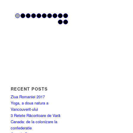
1
2
3
4
5
6
7
8
9
10
11
12
RECENT POSTS
Ziua Romaniei 2017
Yoga, a doua natura a
Vancouverit-ului
3 Retete Răcoritoare de Vară
Canada: de la colonizare la
confederatie