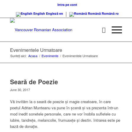
Intra pe cont
English
Engleză
en
Română
Română
ro
Evenimentele Urmatoare
Sunteți aici:
Acasa
/
Evenimente
/
Evenimentele Urmatoare
Seară de Poezie
June 30, 2017
Vă invităm la o seară de poezie și magie creatoare, în care
poetul Adrian Munteanu va pune în șcenă și va prezenta într-un
mod inedit sonetele personale, care ne vor înobila sufletele cu
iubire, tandrețe, melancolie, frumusețe și destin. Intrarea este pe
bază de donație.