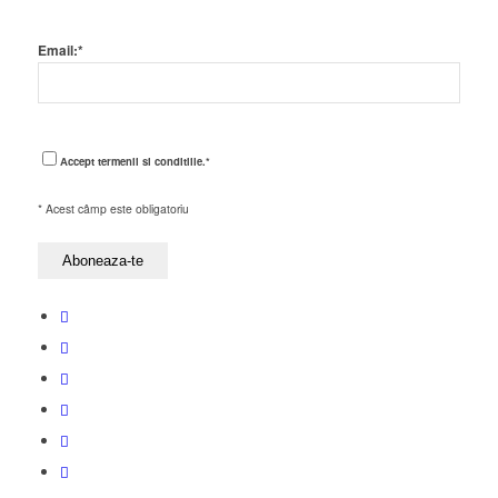
Email:*
I agree terms and conditions.*
Accept termenii si conditiile.*
* Acest câmp este obligatoriu