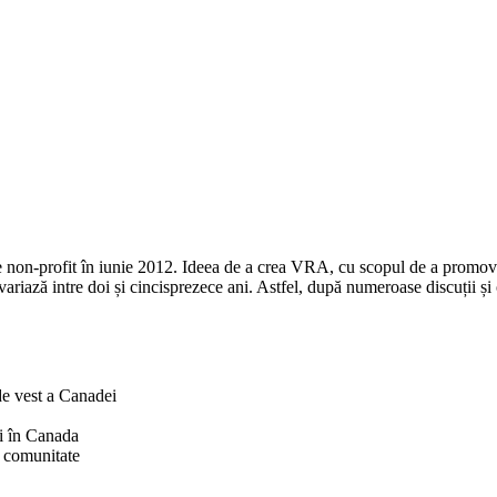
 non-profit în iunie 2012. Ideea de a crea VRA, cu scopul de a promova
variază intre doi și cincisprezece ani. Astfel, după numeroase discuții 
 de vest a Canadei
nți în Canada
n comunitate