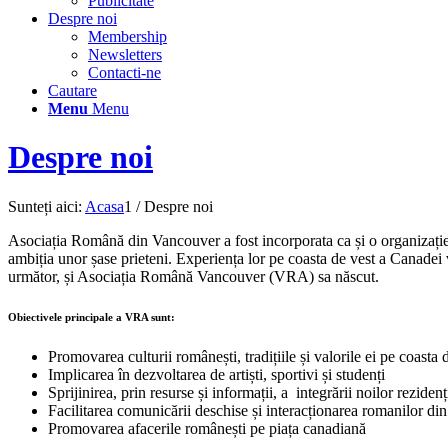
Publicitate
Despre noi
Membership
Newsletters
Contacti-ne
Cautare
Menu
Menu
Despre noi
Sunteți aici:
Acasa
1
/
Despre noi
Asociația Română din Vancouver a fost incorporata ca și o organizație
ambiția unor șase prieteni. Experiența lor pe coasta de vest a Canadei 
următor, și Asociația Română Vancouver (VRA) sa născut.
Obiectivele principale a VRA sunt:
Promovarea culturii românești, tradițiile și valorile ei pe coasta
Implicarea în dezvoltarea de artiști, sportivi și studenți
Sprijinirea, prin resurse și informații, a integrării noilor rezide
Facilitarea comunicării deschise și interacționarea romanilor di
Promovarea afacerile românești pe piața canadiană