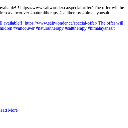
lable!!! https://www.saltwonder.ca/special-offer/ The offer will be
dren #vancouver #naturaltherapy #salttherapy #himalayansalt
ead More