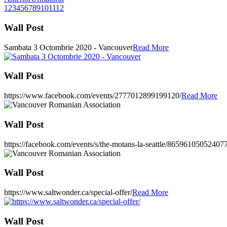
1
2
3
4
5
6
7
8
9
10
11
12
Wall Post
Sambata 3 Octombrie 2020 - Vancouver
Read More
Wall Post
https://www.facebook.com/events/2777012899199120/
Read More
Wall Post
https://facebook.com/events/s/the-motans-la-seattle/865961050524077
Wall Post
https://www.saltwonder.ca/special-offer/
Read More
Wall Post