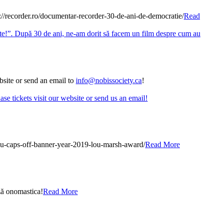
tps://recorder.ro/documentar-recorder-30-de-ani-de-democratie/
Read
bsite or send an email to
info@nobissociety.ca
!
scu-caps-off-banner-year-2019-lou-marsh-award/
Read More
ază onomastica!
Read More