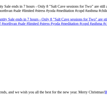
ends in 7 hours - Only 8 "Salt Cave sessions for Two" are still avai
orthvan #sale #limited #stress #yoda #meditation #copd #asthma #chil
nds, and we wish you all the best for the new year. Merry Christmas!
R