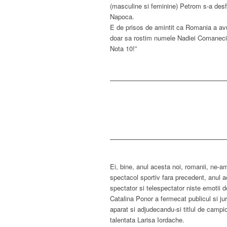
(masculine si feminine) Petrom s-a desfa
Napoca.
E de prisos de amintit ca Romania a av
doar sa rostim numele Nadiei Comaneci 
Nota 10!”
Ei, bine, anul acesta noi, romanii, ne-a
spectacol sportiv fara precedent, anul a
spectator si telespectator niste emotii d
Catalina Ponor a fermecat publicul si jur
aparat si adjudecandu-si titlul de campi
talentata Larisa Iordache.