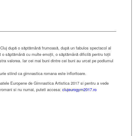
in Cluj după o săptămână frumoasă, după un fabulos spectacol al
st o săptămână cu multe emoții, o săptămână dificilă pentru toții
stra valorea. Iar cei mai buni dintre cei buni au urcat pe podiumul
rie stiind ca gimnastica romana este infloritoare.
atele Europene de Gimnastica Artistica 2017 si pentru a vede
or romani si nu numai, puteti accesa:
clujeurogym2017.ro