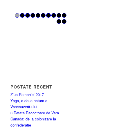
1
2
3
4
5
6
7
8
9
10
11
12
POSTATE RECENT
Ziua Romaniei 2017
Yoga, a doua natura a
Vancouverit-ului
3 Retete Răcoritoare de Vară
Canada: de la colonizare la
confederatie