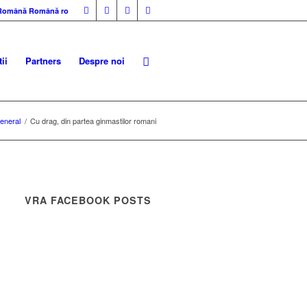
Română
Română
ro
ii
Partners
Despre noi
eneral
/
Cu drag, din partea ginmastilor romani
VRA FACEBOOK POSTS