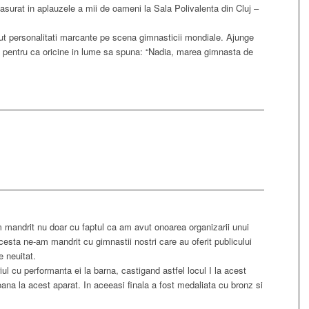
surat in aplauzele a mii de oameni la Sala Polivalenta din Cluj –
ut personalitati marcante pe scena gimnasticii mondiale. Ajunge
pentru ca oricine in lume sa spuna: “Nadia, marea gimnasta de
m mandrit nu doar cu faptul ca am avut onoarea organizarii unui
cesta ne-am mandrit cu gimnastii nostri care au oferit publicului
e neuitat.
iul cu performanta ei la barna, castigand astfel locul I la acest
oana la acest aparat. In aceeasi finala a fost medaliata cu bronz si