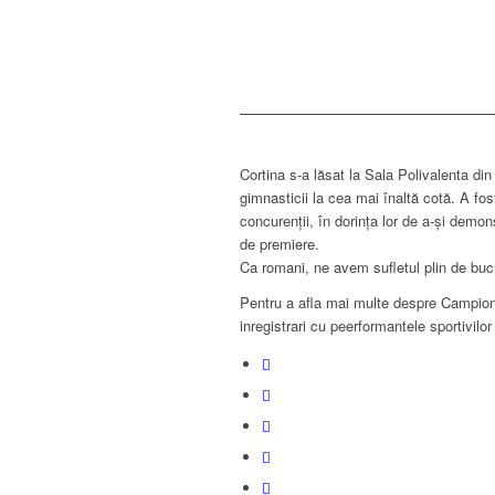
Cortina s-a lăsat la Sala Polivalenta d
gimnasticii la cea mai înaltă cotă. A fo
concurenții, în dorința lor de a-și demon
de premiere.
Ca romani, ne avem sufletul plin de bucu
Pentru a afla mai multe despre Campion
inregistrari cu peerformantele sportivil