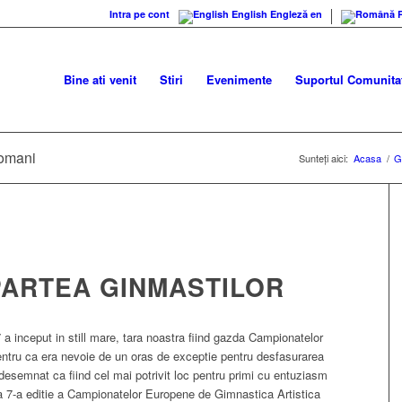
Intra pe cont
English
Engleză
en
Bine ati venit
Stiri
Evenimente
Suportul Comunitat
romani
Sunteți aici:
Acasa
/
G
PARTEA GINMASTILOR
a inceput in still mare, tara noastra fiind gazda Campionatelor
ntru ca era nevoie de un oras de exceptie pentru desfasurarea
 desemnat ca fiind cel mai potrivit loc pentru primi cu entuziasm
-a 7-a editie a Campionatelor Europene de Gimnastica Artistica