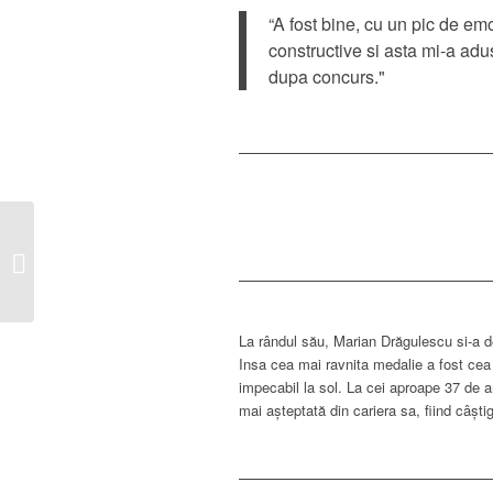
“A fost bine, cu un pic de emo
constructive si asta mi-a adus
dupa concurs."
Sfântul
Mare
Mucenic
Gheorghe
La rândul său, Marian Drăgulescu si-a de
Insa cea mai ravnita medalie a fost cea
impecabil la sol. La cei aproape 37 de 
mai aşteptată din cariera sa, fiind câştig