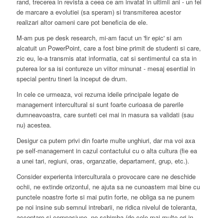
rand, trecerea in revista a ceea ce am invatat in ultimii ani - un fel
de marcare a evolutiei (sa speram) si transmiterea acestor
realizari altor oameni care pot beneficia de ele.
M-am pus pe desk research, mi-am facut un 'fir epic' si am
alcatuit un PowerPoint, care a fost bine primit de studenti si care,
zic eu, le-a transmis atat informatia, cat si sentimentul ca sta in
puterea lor sa isi contureze un viitor minunat - mesaj esential in
special pentru tineri la inceput de drum.
In cele ce urmeaza, voi rezuma ideile principale legate de
management intercultural si sunt foarte curioasa de parerile
dumneavoastra, care sunteti cei mai in masura sa validati (sau
nu) acestea.
Desigur ca putem privi din foarte multe unghiuri, dar ma voi axa
pe self-management in cazul contactului cu o alta cultura (fie ea
a unei tari, regiuni, oras, organzatie, departament, grup, etc.).
Consider experienta interculturala o provocare care ne deschide
ochii, ne extinde orizontul, ne ajuta sa ne cunoastem mai bine cu
punctele noastre forte si mai putin forte, ne obliga sa ne punem
pe noi insine sub semnul intrebarii, ne ridica nivelul de toleranta,
acceptare si compasiune, ne schimba (de cele mai multe ori in