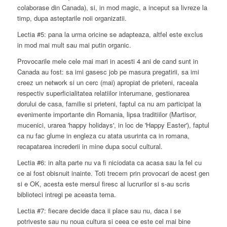
colaborase din Canada), si, in mod magic, a inceput sa livreze la
timp, dupa asteptarile noii organizatii.
Lectia #5: pana la urma oricine se adapteaza, altfel este exclus
in mod mai mult sau mai putin organic.
Provocarile mele cele mai mari in acesti 4 ani de cand sunt in
Canada au fost: sa imi gasesc job pe masura pregatirii, sa imi
creez un network si un cerc (mai) apropiat de prieteni, raceala
respectiv superficialitatea relatiilor interumane, gestionarea
dorului de casa, familie si prieteni, faptul ca nu am participat la
evenimente importante din Romania, lipsa traditiilor (Martisor,
mucenici, urarea 'happy holidays', in loc de 'Happy Easter'), faptul
ca nu fac glume in engleza cu atata usurinta ca in romana,
recapatarea increderii in mine dupa socul cultural.
Lectia #6: in alta parte nu va fi niciodata ca acasa sau la fel cu
ce ai fost obisnuit inainte. Toti trecem prin provocari de acest gen
si e OK, acesta este mersul firesc al lucrurilor si s-au scris
biblioteci intregi pe aceasta tema.
Lectia #7: fiecare decide daca ii place sau nu, daca i se
potriveste sau nu noua cultura si ceea ce este cel mai bine