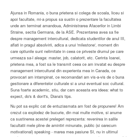
Ajunsa in Romania, o buna prietena si colega de scoala, liceu si
apoi facultate, mi-a propus sa sustin o prezentare la facultatea
unde am terminat amandoua, Administrarea Afacerilor in Limbi
Straine, sectia Germana, de la ASE. Prezentarea avea sa fie
despre management intercultural, dedicata studentilor de anul III,
aflati in pragul absolvirii, adica a unui 'milestone', moment din
care optiunile sunt nelimitate in ceea ce priveste drumul pe care
urmeaza sa-l aleaga: master, job, calatorit, etc. Cerinta Ioanei,
prietena mea, a fost sa le transmit ceea ce am invatat eu despre
management intercultural din experienta mea in Canada, ce
provocari am intampinat, ce recomandari am vis-a-vis de o buna
gestionare a diferentelor culturale si a unui eventual soc cultural.
Suna foarte academic, stiu, dar cam aceasta era ideea: what to
expect, do's & don't's, Diana's tips.
Nu pot sa explic cat de entuziasmata am fost de propunere! Am
crezut ca explodez de bucurie, din mai multe motive, si anume
ca sustinerea acestei prelegeri reprezenta: revenirea in salile
facultatii mele pline de amintiri minunate, public (si oarecum
motivational) speaking - marea mea pasiune SI, nu in ultimul