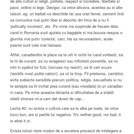
de alte culturi si religii, politete, respect si incredere, libertate si
pace, ordine si lege. Desigur, ca orice altceva, acestea au si alte
taisuri, eg. un barbat va deschide rar usa unei femei, oamenii tind
sa comunice mai putin liber si deschis din frica de a nu fi
'politcally incorrect', etc. Pe mine ma surprinde de fiecare data
cand in Romania sunt ajutata cu bagajele si ma bucura nespus o
glumita mai putin 'corecta', caci, hai sa recunoastem, acele
poante sunt cele mai haioase.
Altfel, canadienilor le place sa te uiti in ochii lor cand vorbesti, sa
te tii de cuvant, sa nu exagerezi sau infloresti povestile, sa nu
intri in spatiul lor fizic ('excuse my reach'), sa iti ceri scuze
('world's most polite nation'), sa vii la timp. Fii prietenos, zambitor,
evita subiecte sensibile precum politica, religie, sexualitate si nu
te astepta sa fii invitat prea curand (sau vreodata) la un canadian
in casa. Pe mine aceasta distanta si dificultatea de a stabili
relatii stranse mi-a cam dat dureri de cap...
Lectia #2: nu exista o cultura care sa le aiba pe toate, iar orice
lucru bun, are si partile lui negative. 'It's neither good, nor bad, it
is what it is'.
Exista totusi niste moduri de a accelera procesul de intelegere a