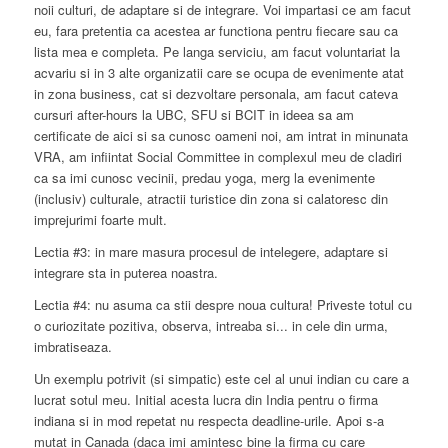
noii culturi, de adaptare si de integrare. Voi impartasi ce am facut
eu, fara pretentia ca acestea ar functiona pentru fiecare sau ca
lista mea e completa. Pe langa serviciu, am facut voluntariat la
acvariu si in 3 alte organizatii care se ocupa de evenimente atat
in zona business, cat si dezvoltare personala, am facut cateva
cursuri after-hours la UBC, SFU si BCIT in ideea sa am
certificate de aici si sa cunosc oameni noi, am intrat in minunata
VRA, am infiintat Social Committee in complexul meu de cladiri
ca sa imi cunosc vecinii, predau yoga, merg la evenimente
(inclusiv) culturale, atractii turistice din zona si calatoresc din
imprejurimi foarte mult.
Lectia #3: in mare masura procesul de intelegere, adaptare si
integrare sta in puterea noastra.
Lectia #4: nu asuma ca stii despre noua cultura! Priveste totul cu
o curiozitate pozitiva, observa, intreaba si... in cele din urma,
imbratiseaza.
Un exemplu potrivit (si simpatic) este cel al unui indian cu care a
lucrat sotul meu. Initial acesta lucra din India pentru o firma
indiana si in mod repetat nu respecta deadline-urile. Apoi s-a
mutat in Canada (daca imi amintesc bine la firma cu care