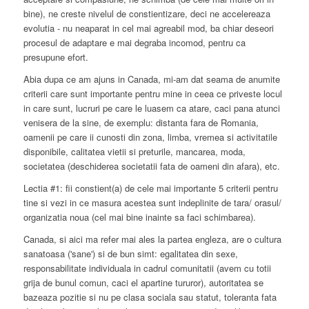
bine), ne creste nivelul de constientizare, deci ne accelereaza
evolutia - nu neaparat in cel mai agreabil mod, ba chiar deseori
procesul de adaptare e mai degraba incomod, pentru ca
presupune efort.
Abia dupa ce am ajuns in Canada, mi-am dat seama de anumite
criterii care sunt importante pentru mine in ceea ce priveste locul
in care sunt, lucruri pe care le luasem ca atare, caci pana atunci
venisera de la sine, de exemplu: distanta fara de Romania,
oamenii pe care ii cunosti din zona, limba, vremea si activitatile
disponibile, calitatea vietii si preturile, mancarea, moda,
societatea (deschiderea societatii fata de oameni din afara), etc.
Lectia #1: fii constient(a) de cele mai importante 5 criterii pentru
tine si vezi in ce masura acestea sunt indeplinite de tara/ orasul/
organizatia noua (cel mai bine inainte sa faci schimbarea).
Canada, si aici ma refer mai ales la partea engleza, are o cultura
sanatoasa ('sane') si de bun simt: egalitatea din sexe,
responsabilitate individuala in cadrul comunitatii (avem cu totii
grija de bunul comun, caci el apartine tururor), autoritatea se
bazeaza pozitie si nu pe clasa sociala sau statut, toleranta fata