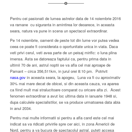
Pentru cei pasionati de lumea astrelor data de 14 noiembrie 2016
va ramane cu siguranta in amintirea lor deoarece, in aceasta
seara, natura va pune in scena un spectacol extraordinar.
Pe 14 noiembrie, oamenii de peste tot din lume vor putea vedea
ceea ce poate fi considerata o oportunitate unica in viata. Daca
veti privi cerul, veti avea parte de un peisaj mirific: o luna plina
imensa. Asta se datoreaza faptului ca, pentru prima data in
ultimii 70 de ani, astrul noptii se va afla cel mai aproape de
Pamant – circa 356,511km, in jurul orei 8:10 pm. Potrivit
nasa.gov
in aceasta seara, la apogeu, Luna va fi cu aproximativ
30% mai mare decat de obicei, si din aceasta cauza, va aparea
ca fiind mult mai stralucitoare comparat cu oricare alta zi. Acest
fenomen extraordinar a avut loc ultima data in ianuarie 1948 si,
dupa calculele specialistilor, se va produce urmatoarea data abia
in anul 2034.
Pentru mai multe informatii si pentru a afla cand este cel mai
indicat sa va ridicati privirile spre cer aici, in zona Americii de
Nord, pentru a va bucura de spectacolul astral, puteti accesa